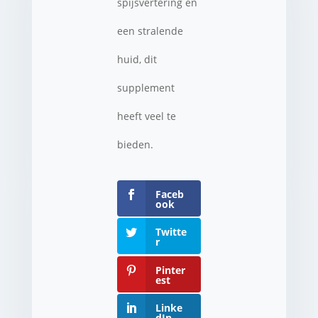
spijsvertering en
een stralende
huid, dit
supplement
heeft veel te
bieden.
Faceb
ook
Twitte
r
Pinter
est
Linke
dIn