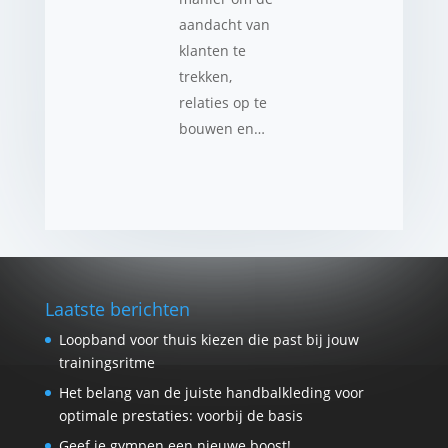
aandacht van
klanten te
trekken,
relaties op te
bouwen en…
Laatste berichten
Loopband voor thuis kiezen die past bij jouw
trainingsritme
Het belang van de juiste handbalkleding voor
optimale prestaties: voorbij de basis
Geef je gympen een nieuwe boost!