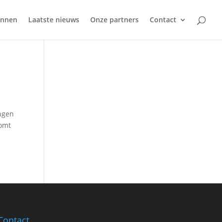
ennen
Laatste nieuws
Onze partners
Contact
ingen
komt
Contact