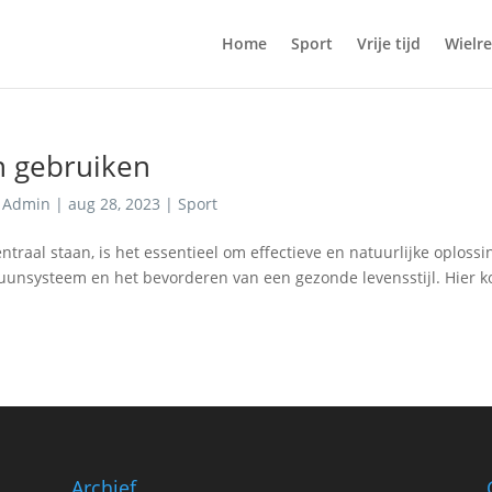
Home
Sport
Vrije tijd
Wielr
n gebruiken
r
Admin
|
aug 28, 2023
|
Sport
traal staan, is het essentieel om effectieve en natuurlijke oploss
uunsysteem en het bevorderen van een gezonde levensstijl. Hier 
Archief